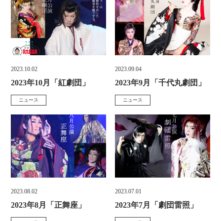
テ
テ
ゴ
ゴ
リ
リ
ー
ー
:
:
2023.10.02
2023.09.04
投
投
2023年10月「紅劇団」
2023年9月「千代丸劇団」
稿
稿
ニュース
ニュース
カ
カ
日
日
ホーム
営業案内
テ
テ
:
:
ゴ
ゴ
ご宿泊
施設
リ
リ
ー
ー
天然温泉
お食事&ご宴会
:
:
2023.08.02
2023.07.01
投
投
ボディケア＆エステ
アクセス
2023年8月「正舞座」
2023年7月「劇団雷照」
稿
稿