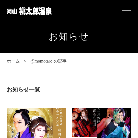
岡
Menu
山
桃
お知らせ
太
郎
温
ホーム
@momotaro の記事
泉
お知らせ一覧