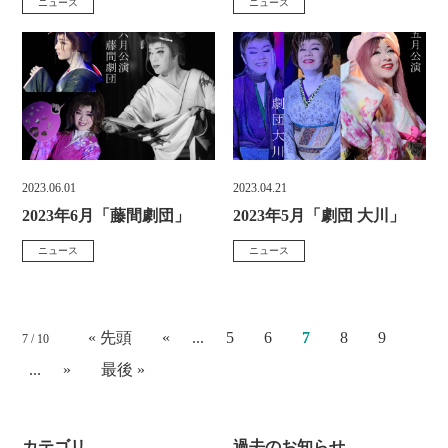
ニュース
ニュース
お知らせ
お問い合わせ
カ
カ
日
日
テ
テ
:
:
ゴ
ゴ
TEL.
086-229-3900
リ
リ
ー
ー
:
:
2023.06.01
2023.04.21
宿泊予約
投
投
2023年6月「藤間劇団」
2023年5月「劇団 大川」
稿
稿
ニュース
ニュース
カ
カ
日
日
テ
テ
:
:
ゴ
ゴ
« 先頭
«
...
5
6
7
8
9
7 / 10
リ
リ
...
»
最後 »
ー
ー
:
:
カテゴリ
過去のお知らせ