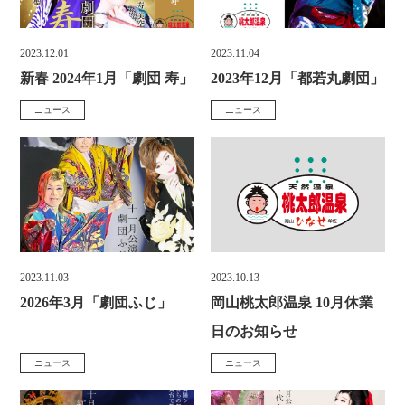
2023.12.01
2023.11.04
投
投
新春 2024年1月「劇団 寿」
2023年12月「都若丸劇団」
稿
稿
ニュース
ニュース
カ
カ
日
日
テ
テ
:
:
ゴ
ゴ
リ
リ
ー
ー
:
:
2023.11.03
2023.10.13
投
投
2026年3月「劇団ふじ」
岡山桃太郎温泉 10月休業
稿
稿
日のお知らせ
日
日
ニュース
ニュース
カ
カ
:
: