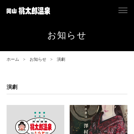
岡
Menu
山
桃
お知らせ
太
郎
温
ホーム
お知らせ
演劇
泉
演劇