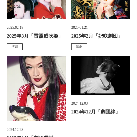
天然温泉
お食事&ご宴会
リ
リ
ー
ー
ボディケア＆エステ
アクセス
:
:
2025.02.18
2025.01.21
投
投
お知らせ
お問い合わせ
2025年3月「雷照威吹姫」
2025年2月「妃咲劇団」
稿
稿
演劇
演劇
カ
カ
日
日
TEL.
086-229-3900
テ
テ
:
:
ゴ
ゴ
リ
リ
ー
ー
宿泊予約
:
:
2024.12.03
投
2024年12月「劇団絆」
稿
日
2024.12.28
投