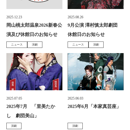
2025.12.23
2025.08.26
投
投
岡山桃太郎温泉2026新春公
9月公演 澤村慎太郎劇団
稿
稿
演及び休館日のお知らせ
休館日のお知らせ
日
日
ニュース
演劇
ニュース
演劇
カ
カ
:
:
テ
テ
ゴ
ゴ
リ
リ
ー
ー
:
:
2025.07.05
2025.06.03
投
投
2025年7月 「里美たか
2025年6月「本家真芸座」
稿
稿
し 劇団美山」
日
日
演劇
演劇