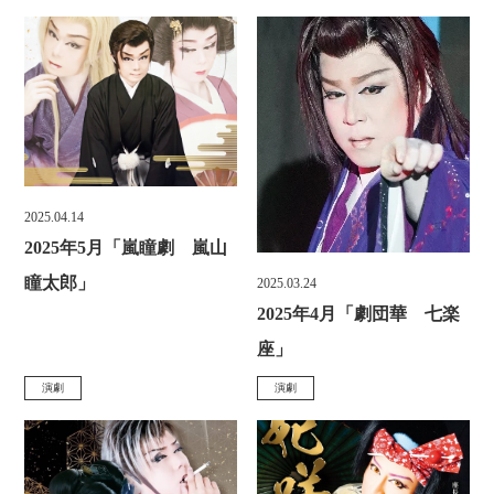
カ
カ
:
:
テ
テ
ゴ
ゴ
リ
リ
ー
ー
:
:
2025.04.14
投
2025年5月「嵐瞳劇 嵐山
稿
瞳太郎」
2025.03.24
投
日
2025年4月「劇団華 七楽
稿
:
座」
日
ホーム
営業案内
演劇
演劇
カ
カ
:
ご宿泊
施設
テ
テ
ゴ
ゴ