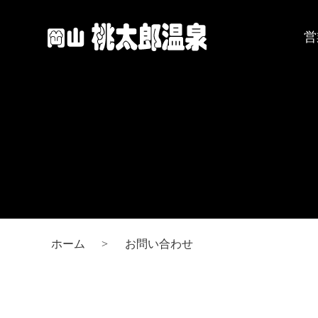
岡
営
山
桃
太
郎
温
泉
ホーム
お問い合わせ