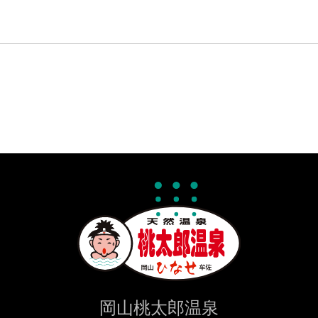
さまの同意がある場合
さまが希望されるサービスを行なうために本サイトが業務を委
対して開示する場合
に基づき開示することが必要である場合
報の安全対策
トは、個人情報の正確性及び安全性確保のために、セキュリテ
を講じています。
の照会
まがご本人の個人情報の照会・修正・削除などをご希望される
本人であることを確認の上、対応させていただきます。
岡山桃太郎温泉