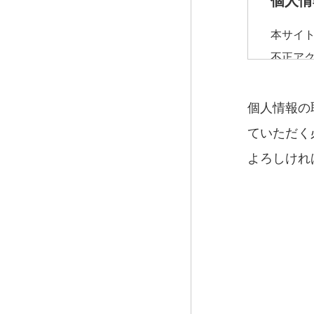
個人情
本サイ
不正ア
システ
全対策
個人情報の
ていただく
個人情
よろしけれ
お客さ
質問に
個人情
当館は
該当す