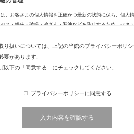
報の管理
トは、お客さまの個人情報を正確かつ最新の状態に保ち、個人
クセス・紛失・破損・改ざん・漏洩などを防止するため、セキ
ムの維持・管理体制の整備・社員教育の徹底等の必要な措置を
を実施し個人情報の厳重な管理を行ないます。
取り扱いについては、上記の当館のプライバシーポリシ
必要があります。
報の利用目的
ば以下の「同意する」にチェックしてください。
まからお預かりした個人情報は、当館からのご連絡や業務のご
対する回答として、電子メールや資料のご送付に利用いたしま
プライバシーポリシーに同意する
報の第三者への開示・提供の禁止
、お客さまよりお預かりした個人情報を適切に管理し、次のい
る場合を除き、個人情報を第三者に開示いたしません。