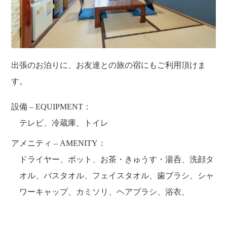
出張のお泊りに、お友達との旅の宿にもご利用頂けま
す。
設備 – EQUIPMENT：
テレビ、冷蔵庫、トイレ
ホーム
営業案内
アメニティ – AMENITY：
ドライヤー、ポット、お茶・きゅうす・湯呑、洗顔タ
ご宿泊
施設
オル、バスタオル、フェイスタオル、歯ブラシ、シャ
天然温泉
お食事&ご宴会
ワーキャップ、カミソリ、ヘアブラシ、浴衣、
ボディケア＆エステ
アクセス