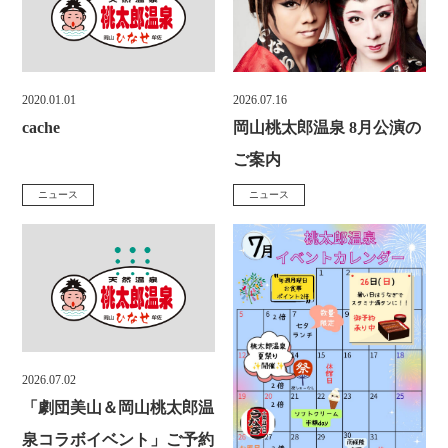
ご宿泊
施設
リ
リ
ー
ー
天然温泉
お食事&ご宴会
:
:
2020.01.01
2026.07.16
投
投
ボディケア＆エステ
アクセス
cache
岡山桃太郎温泉 8月公演の
稿
稿
ご案内
日
日
お知らせ
お問い合わせ
ニュース
ニュース
カ
カ
:
:
テ
テ
TEL.
086-229-3900
ゴ
ゴ
リ
リ
ー
ー
宿泊予約
:
:
2026.07.02
投
「劇団美山＆岡山桃太郎温
稿
泉コラボイベント」ご予約