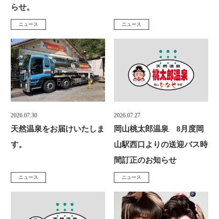
日
日
らせ。
:
:
ニュース
ニュース
カ
カ
テ
テ
ゴ
ゴ
リ
リ
ー
ー
:
:
2026.07.30
2026.07.27
投
投
天然温泉をお届けいたしま
岡山桃太郎温泉 8月度岡
稿
稿
す。
山駅西口よりの送迎バス時
日
日
間訂正のお知らせ
:
:
ニュース
ニュース
カ
カ
テ
テ
ホーム
営業案内
ゴ
ゴ