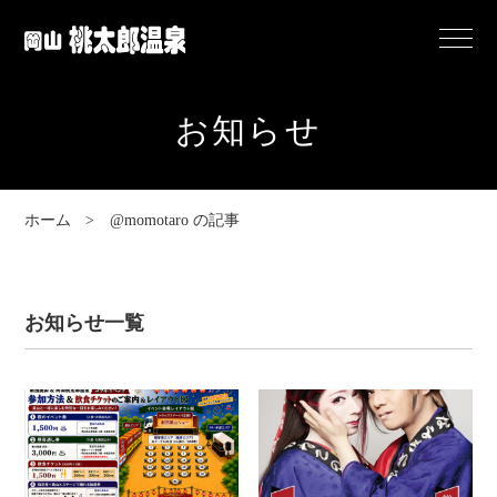
岡
Menu
山
桃
お知らせ
太
郎
温
ホーム
@momotaro の記事
泉
お知らせ一覧