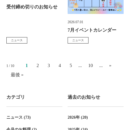
日
受付締め切りのお知らせ
:
2026.07.01
投
7月イベントカレンダー
稿
ニュース
ニュース
カ
カ
日
テ
テ
:
ゴ
ゴ
1
2
3
4
5
...
10
...
»
1 / 10
リ
リ
最後 »
ー
ー
:
:
カテゴリ
過去のお知らせ
ニュース (73)
2026年 (20)
今月のお料理 (2)
2025年 (24)