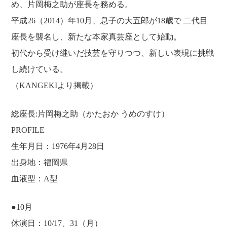
め、片岡梅之助が座長を務める。
平成26（2014）年10月、息子の大五郎が18歳で 二代目
座長を襲名し、新たな本家真芸座として始動。
初代から受け継いだ技芸を守りつつ、新しい表現に挑戦
し続けている。
（KANGEKIより掲載）
総座長:片岡梅之助（かたおか うめのすけ）
PROFILE
生年月日：1976年4月28日
出身地：福岡県
血液型：A型
●10月
ホーム
営業案内
休演日：10/17、31（月）