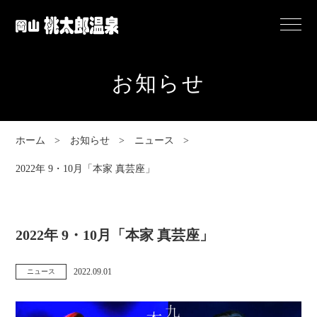
岡
Menu
山
桃
お知らせ
太
郎
温
ホーム
お知らせ
ニュース
泉
2022年 9・10月「本家 真芸座」
2022年 9・10月「本家 真芸座」
2022.09.01
ニュース
カ
投
テ
稿