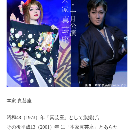
ゴ
日
リ
:
ー
:
本家 真芸座
昭和48（1973）年「真芸座」として旗揚げ。
その後平成13（2001）年 に「本家真芸座」とあらた