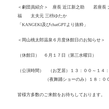
＜劇団員紹介＞ 座長 近江新之助 若座長
福 太夫元 三枡ゆたか
「KANGEKI及びchatGPTより抜粋」
＜岡山桃太郎温泉６月度休館日のお知らせ＞
（休館日） ６月１７日（第三水曜日）
（公演時間） （お芝居）１３：００～１４
（夜舞踊ショーのみ）１８：００～
皆様方多数のご来館をお待ちしております。