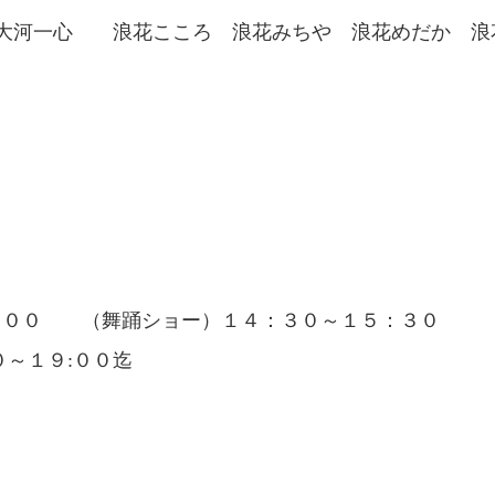
 大河一心 浪花こころ 浪花みちや 浪花めだか 浪
：００ （舞踊ショー）１４：３０～１５：３０
１９:００迄