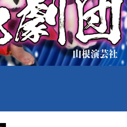
営業案内
施設
お食事&ご宴会
アクセス