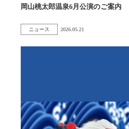
岡山桃太郎温泉6月公演のご案内
ニュース
2026.05.21
カ
投
テ
稿
ゴ
日
リ
:
ー
: