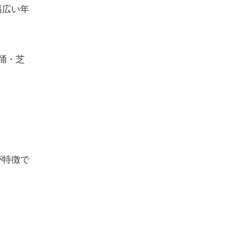
幅広い年
踊・芝
が特徴で