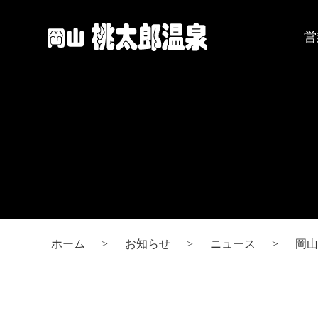
岡
営
山
桃
太
郎
温
泉
ホーム
お知らせ
ニュース
岡山