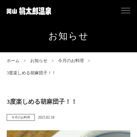
岡
Menu
山
桃
お知らせ
太
郎
温
ホーム
お知らせ
今月のお料理
泉
3度楽しめる胡麻団子！！
3度楽しめる胡麻団子！！
2025.02.18
今月のお料理
カ
投
テ
稿