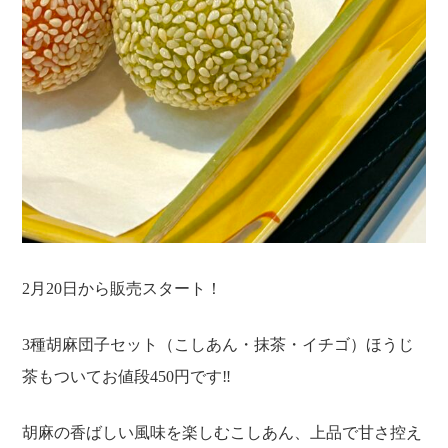
ホーム
営業案内
2月20日から販売スタート！
ご宿泊
施設
3種胡麻団子セット（こしあん・抹茶・イチゴ）ほうじ
天然温泉
お食事&ご宴会
茶もついてお値段450円です‼
ボディケア＆エステ
アクセス
胡麻の香ばしい風味を楽しむこしあん、上品で甘さ控え