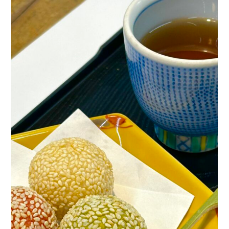
ゴ
日
リ
:
ー
: