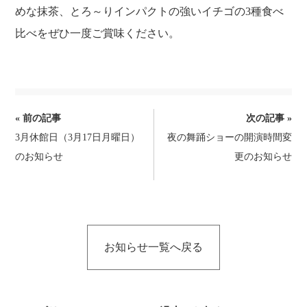
お知らせ
お問い合わせ
めな抹茶、とろ～りインパクトの強いイチゴの3種食べ
比べをぜひ一度ご賞味ください。
TEL.
086-229-3900
前
« 前の記事
次の記事 »
3月休館日（3月17日月曜日）
夜の舞踊ショーの開演時間変
宿泊予約
後
のお知らせ
更のお知らせ
の
記
事
へ
お知らせ一覧へ戻る
の
リ
ン