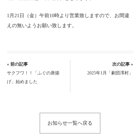
ゴ
日
リ
:
1月21日（金）午前10時より営業致しますので、お間違
ー
えの無いようお願い致します。
:
前
« 前の記事
次の記事 »
サクフワ！！「ふぐの唐揚
2025年1月「劇団澤村」
後
げ」始めました
ホーム
営業案内
の
記
ご宿泊
施設
事
へ
天然温泉
お食事&ご宴会
お知らせ一覧へ戻る
の
ボディケア＆エステ
アクセス
リ