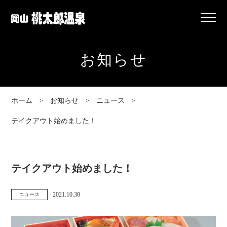
岡
Menu
山
桃
お知らせ
太
郎
温
ホーム
お知らせ
ニュース
泉
テイクアウト始めました！
テイクアウト始めました！
2021.10.30
ニュース
カ
投
テ
稿