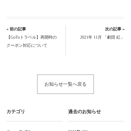
ご宿泊
施設
天然温泉
お食事&ご宴会
前
« 前の記事
次の記事 »
【GoToトラベル】再開時の
2021年 11月 「劇団 紅」
後
ボディケア＆エステ
アクセス
クーポン対応について
の
記
お知らせ
お問い合わせ
事
へ
お知らせ一覧へ戻る
TEL.
086-229-3900
の
リ
ン
カテゴリ
過去のお知らせ
ク
宿泊予約