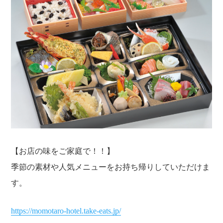
ゴ
日
リ
:
ー
:
【お店の味をご家庭で！！】
季節の素材や人気メニューをお持ち帰りしていただけま
す。
https://momotaro-hotel.take-eats.jp/
ホーム
営業案内